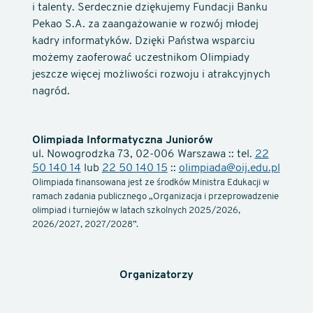
i talenty. Serdecznie dziękujemy Fundacji Banku
Pekao S.A. za zaangażowanie w rozwój młodej
kadry informatyków. Dzięki Państwa wsparciu
możemy zaoferować uczestnikom Olimpiady
jeszcze więcej możliwości rozwoju i atrakcyjnych
nagród.
Olimpiada Informatyczna Juniorów
ul. Nowogrodzka 73, 02-006 Warszawa :: tel.
22
50 140 14
lub
22 50 140 15
::
olimpiada@oij.edu.pl
Olimpiada finansowana jest ze środków Ministra Edukacji w
ramach zadania publicznego „Organizacja i przeprowadzenie
olimpiad i turniejów w latach szkolnych 2025/2026,
2026/2027, 2027/2028”.
Organizatorzy