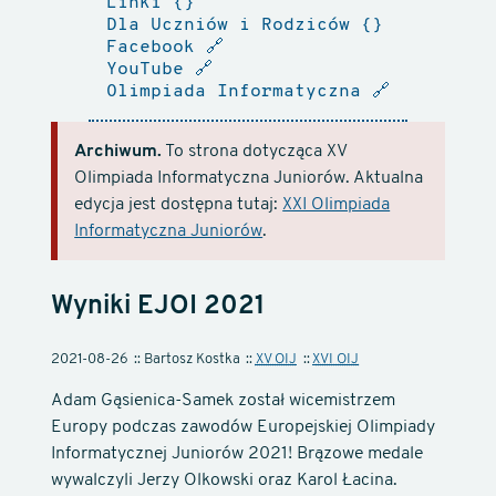
Linki
Dla Uczniów i Rodziców
Facebook
🔗
YouTube
🔗
Olimpiada Informatyczna
🔗
Archiwum.
To strona dotycząca XV
Olimpiada Informatyczna Juniorów. Aktualna
edycja jest dostępna tutaj:
XXI Olimpiada
Informatyczna Juniorów
.
Wyniki EJOI 2021
2021-08-26
Bartosz Kostka
XV OIJ
XVI OIJ
Adam Gąsienica-Samek został wicemistrzem
Europy podczas zawodów Europejskiej Olimpiady
Informatycznej Juniorów 2021! Brązowe medale
wywalczyli Jerzy Olkowski oraz Karol Łacina.