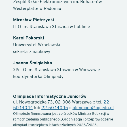
Zespół Szkół Elektronicznych im. Bohaterów
Westerplatte w Radomiu
Mirosław Pietrzycki
I LO im. Stanisława Staszica w Lublinie
Karol Pokorski
Uniwersytet Wrocławski
sekretarz naukowy
Joanna Śmigielska
XIV LO im. Stanisława Staszica w Warszawie
koordynatorka Olimpiady
Olimpiada Informatyczna Juniorów
ul. Nowogrodzka 73, 02-006 Warszawa :: tel.
22
50 140 14
lub
22 50 140 15
::
olimpiada@oij.edu.pl
Olimpiada finansowana jest ze środków Ministra Edukacji w
ramach zadania publicznego „Organizacja i przeprowadzenie
olimpiad i turniejów w latach szkolnych 2025/2026,