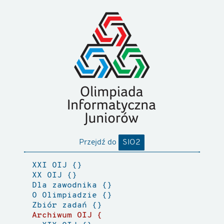
Przejdź do
SIO2
XXI OIJ
XX OIJ
Dla zawodnika
O Olimpiadzie
Zbiór zadań
Archiwum OIJ