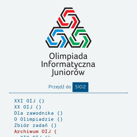
Przejdź do
SIO2
XXI OIJ
XX OIJ
Dla zawodnika
O Olimpiadzie
Zbiór zadań
Archiwum OIJ