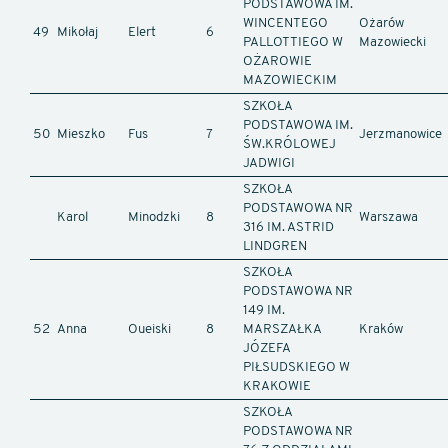
PODSTAWOWA IM.
WINCENTEGO
Ożarów
49
Mikołaj
Elert
6
PALLOTTIEGO W
Mazowiecki
OŻAROWIE
MAZOWIECKIM
SZKOŁA
PODSTAWOWA IM.
50
Mieszko
Fus
7
Jerzmanowice
ŚW.KRÓLOWEJ
JADWIGI
SZKOŁA
PODSTAWOWA NR
Karol
Minodzki
8
Warszawa
316 IM. ASTRID
LINDGREN
SZKOŁA
PODSTAWOWA NR
149 IM.
52
Anna
Oueiski
8
MARSZAŁKA
Kraków
JÓZEFA
PIŁSUDSKIEGO W
KRAKOWIE
SZKOŁA
PODSTAWOWA NR