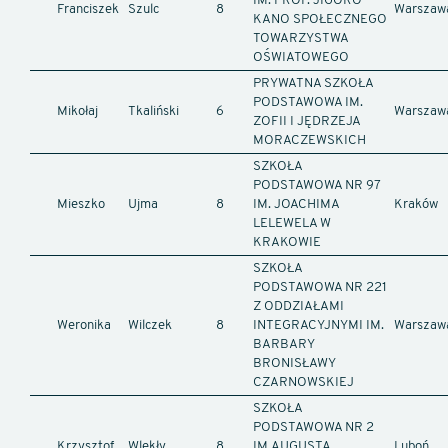
IM. PROF. JIGORO
Franciszek
Szulc
8
Warszaw
KANO SPOŁECZNEGO
TOWARZYSTWA
OŚWIATOWEGO
PRYWATNA SZKOŁA
PODSTAWOWA IM.
Mikołaj
Tkaliński
6
Warszaw
ZOFII I JĘDRZEJA
MORACZEWSKICH
SZKOŁA
PODSTAWOWA NR 97
Mieszko
Ujma
8
IM. JOACHIMA
Kraków
LELEWELA W
KRAKOWIE
SZKOŁA
PODSTAWOWA NR 221
Z ODDZIAŁAMI
Weronika
Wilczek
8
INTEGRACYJNYMI IM.
Warszaw
BARBARY
BRONISŁAWY
CZARNOWSKIEJ
SZKOŁA
PODSTAWOWA NR 2
Krzysztof
Wlekły
8
IM.AUGUSTA
Luboń