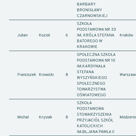
BARBARY
BRONISŁAWY
CZARNOWSKIEJ
SZKOŁA
PODSTAWOWA NR 33
Julian
Kozioł
6
IM. KRÓLA STEFANA
Kraków
BATOREGO W
KRAKOWIE
SPOŁECZNA SZKOŁA
PODSTAWOWA NR 10
IM.KARDYNAŁA
STEFANA
Franciszek
Krowicki
8
Warszaw
WYSZYŃSKIEGO
SPOŁECZNEGO
TOWARZYSTWA
OŚWIATOWEGO
SZKOŁA
PODSTAWOWA
STOWARZYSZENIA
Michał
Krysiak
8
Modzero
PRZYJACIÓŁ SZKÓŁ
KATOLICKICH
IM.BŁ.JANA PAWŁA II