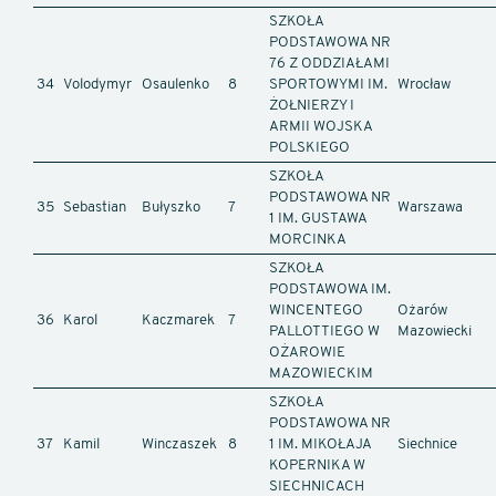
SZKOŁA
PODSTAWOWA NR
76 Z ODDZIAŁAMI
34
Volodymyr
Osaulenko
8
SPORTOWYMI IM.
Wrocław
ŻOŁNIERZY I
ARMII WOJSKA
POLSKIEGO
SZKOŁA
PODSTAWOWA NR
35
Sebastian
Bułyszko
7
Warszawa
1 IM. GUSTAWA
MORCINKA
SZKOŁA
PODSTAWOWA IM.
WINCENTEGO
Ożarów
36
Karol
Kaczmarek
7
PALLOTTIEGO W
Mazowiecki
OŻAROWIE
MAZOWIECKIM
SZKOŁA
PODSTAWOWA NR
37
Kamil
Winczaszek
8
1 IM. MIKOŁAJA
Siechnice
KOPERNIKA W
SIECHNICACH