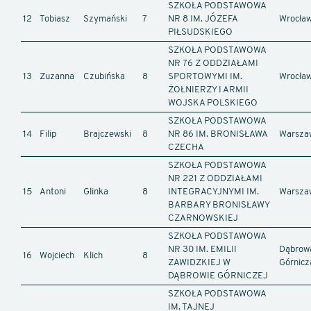
SZKOŁA PODSTAWOWA
12
Tobiasz
Szymański
7
NR 8 IM. JÓZEFA
Wrocła
PIŁSUDSKIEGO
SZKOŁA PODSTAWOWA
NR 76 Z ODDZIAŁAMI
13
Zuzanna
Czubińska
8
SPORTOWYMI IM.
Wrocła
ŻOŁNIERZY I ARMII
WOJSKA POLSKIEGO
SZKOŁA PODSTAWOWA
14
Filip
Brajczewski
8
NR 86 IM. BRONISŁAWA
Warsza
CZECHA
SZKOŁA PODSTAWOWA
NR 221 Z ODDZIAŁAMI
15
Antoni
Glinka
8
INTEGRACYJNYMI IM.
Warsza
BARBARY BRONISŁAWY
CZARNOWSKIEJ
SZKOŁA PODSTAWOWA
NR 30 IM. EMILII
Dąbrow
16
Wojciech
Klich
8
ZAWIDZKIEJ W
Górnicz
DĄBROWIE GÓRNICZEJ
SZKOŁA PODSTAWOWA
IM. TAJNEJ