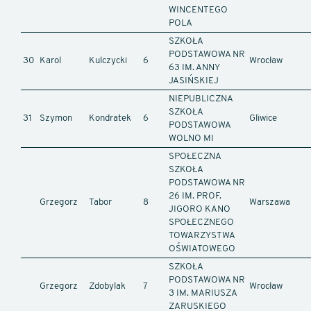
WINCENTEGO
POLA
SZKOŁA
PODSTAWOWA NR
30
Karol
Kulczycki
6
Wrocław
63 IM. ANNY
JASIŃSKIEJ
NIEPUBLICZNA
SZKOŁA
31
Szymon
Kondratek
6
Gliwice
PODSTAWOWA
WOLNO MI
SPOŁECZNA
SZKOŁA
PODSTAWOWA NR
26 IM. PROF.
Grzegorz
Tabor
8
Warszawa
JIGORO KANO
SPOŁECZNEGO
TOWARZYSTWA
OŚWIATOWEGO
SZKOŁA
PODSTAWOWA NR
Grzegorz
Zdobylak
7
Wrocław
3 IM. MARIUSZA
ZARUSKIEGO