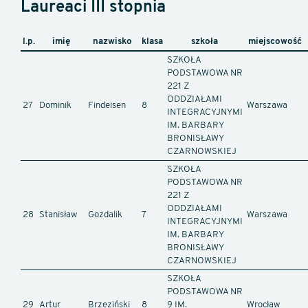
Laureaci III stopnia
l.p.
imię
nazwisko
klasa
szkoła
miejscowość
SZKOŁA
PODSTAWOWA NR
221 Z
ODDZIAŁAMI
27
Dominik
Findeisen
8
Warszawa
INTEGRACYJNYMI
IM. BARBARY
BRONISŁAWY
CZARNOWSKIEJ
SZKOŁA
PODSTAWOWA NR
221 Z
ODDZIAŁAMI
28
Stanisław
Gozdalik
7
Warszawa
INTEGRACYJNYMI
IM. BARBARY
BRONISŁAWY
CZARNOWSKIEJ
SZKOŁA
PODSTAWOWA NR
29
Artur
Brzeziński
8
9 IM.
Wrocław