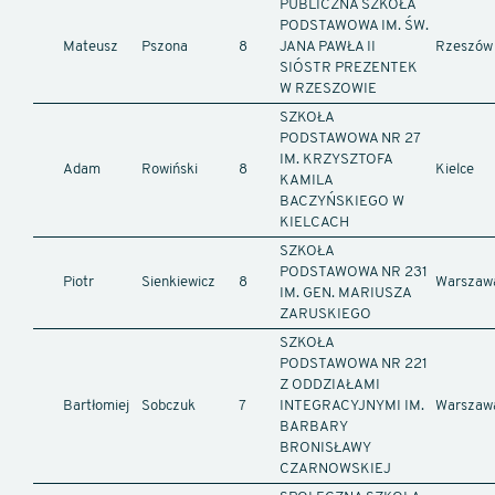
PUBLICZNA SZKOŁA
PODSTAWOWA IM. ŚW.
Mateusz
Pszona
8
JANA PAWŁA II
Rzeszów
SIÓSTR PREZENTEK
W RZESZOWIE
SZKOŁA
PODSTAWOWA NR 27
IM. KRZYSZTOFA
Adam
Rowiński
8
Kielce
KAMILA
BACZYŃSKIEGO W
KIELCACH
SZKOŁA
PODSTAWOWA NR 231
Piotr
Sienkiewicz
8
Warszaw
IM. GEN. MARIUSZA
ZARUSKIEGO
SZKOŁA
PODSTAWOWA NR 221
Z ODDZIAŁAMI
Bartłomiej
Sobczuk
7
INTEGRACYJNYMI IM.
Warszaw
BARBARY
BRONISŁAWY
CZARNOWSKIEJ