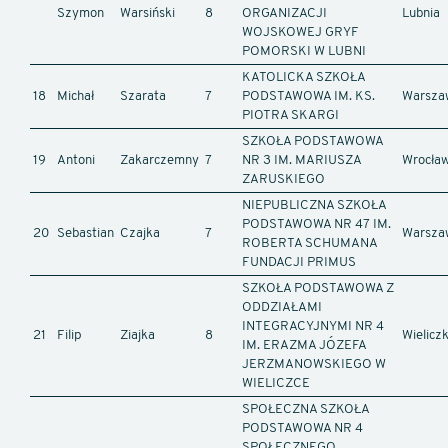
Szymon
Warsiński
8
ORGANIZACJI
Lubnia
WOJSKOWEJ GRYF
POMORSKI W LUBNI
KATOLICKA SZKOŁA
18
Michał
Szarata
7
PODSTAWOWA IM. KS.
Warsza
PIOTRA SKARGI
SZKOŁA PODSTAWOWA
19
Antoni
Zakarczemny
7
NR 3 IM. MARIUSZA
Wrocła
ZARUSKIEGO
NIEPUBLICZNA SZKOŁA
PODSTAWOWA NR 47 IM.
20
Sebastian
Czajka
7
Warsza
ROBERTA SCHUMANA
FUNDACJI PRIMUS
SZKOŁA PODSTAWOWA Z
ODDZIAŁAMI
INTEGRACYJNYMI NR 4
21
Filip
Ziajka
8
Wielicz
IM. ERAZMA JÓZEFA
JERZMANOWSKIEGO W
WIELICZCE
SPOŁECZNA SZKOŁA
PODSTAWOWA NR 4
SPOŁECZNEGO