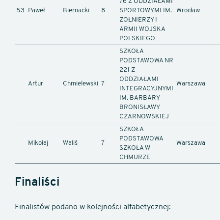
76 Z ODDZIAŁAMI
53
Paweł
Biernacki
8
SPORTOWYMI IM.
Wrocław
ŻOŁNIERZY I
ARMII WOJSKA
POLSKIEGO
SZKOŁA
PODSTAWOWA NR
221 Z
ODDZIAŁAMI
Artur
Chmielewski
7
Warszawa
INTEGRACYJNYMI
IM. BARBARY
BRONISŁAWY
CZARNOWSKIEJ
SZKOŁA
PODSTAWOWA
Mikołaj
Waliś
7
Warszawa
SZKOŁA W
CHMURZE
Finaliści
Finalistów podano w kolejności alfabetycznej: