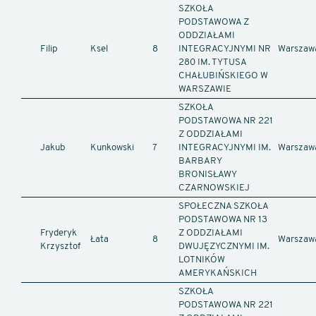
SZKOŁA
PODSTAWOWA Z
ODDZIAŁAMI
Filip
Ksel
8
INTEGRACYJNYMI NR
Warszaw
280 IM. TYTUSA
CHAŁUBIŃSKIEGO W
WARSZAWIE
SZKOŁA
PODSTAWOWA NR 221
Z ODDZIAŁAMI
Jakub
Kunkowski
7
INTEGRACYJNYMI IM.
Warszaw
BARBARY
BRONISŁAWY
CZARNOWSKIEJ
SPOŁECZNA SZKOŁA
PODSTAWOWA NR 13
Fryderyk
Z ODDZIAŁAMI
Łata
8
Warszaw
Krzysztof
DWUJĘZYCZNYMI IM.
LOTNIKÓW
AMERYKAŃSKICH
SZKOŁA
PODSTAWOWA NR 221