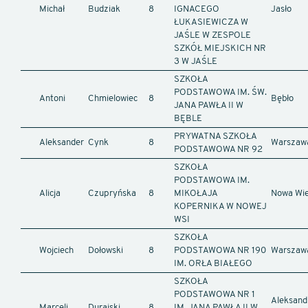
Michał
Budziak
8
IGNACEGO
Jasło
ŁUKASIEWICZA W
JAŚLE W ZESPOLE
SZKÓŁ MIEJSKICH NR
3 W JAŚLE
SZKOŁA
PODSTAWOWA IM. ŚW.
Antoni
Chmielowiec
8
Bębło
JANA PAWŁA II W
BĘBLE
PRYWATNA SZKOŁA
Aleksander
Cynk
8
Warszaw
PODSTAWOWA NR 92
SZKOŁA
PODSTAWOWA IM.
Alicja
Czupryńska
8
MIKOŁAJA
Nowa Wi
KOPERNIKA W NOWEJ
WSI
SZKOŁA
Wojciech
Dołowski
8
PODSTAWOWA NR 190
Warszaw
IM. ORŁA BIAŁEGO
SZKOŁA
PODSTAWOWA NR 1
Aleksand
Marceli
Durajski
8
IM. JANA PAWŁA II W