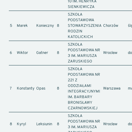
10 IM. HENRYKA
SIENKIEWICZA
SZKOŁA
PODSTAWOWA
5
Marek
Konieczny
8
STOWARZYSZENIA
Chorzów
śl
RODZIN
KATOLICKICH
SZKOŁA
PODSTAWOWA NR
6
Wiktor
Gatner
8
Wrocław
do
3 IM. MARIUSZA
ZARUSKIEGO
SZKOŁA
PODSTAWOWA NR
221 Z
ODDZIAŁAMI
7
Konstanty
Opas
8
Warszawa
ma
INTEGRACYJNYMI
IM. BARBARY
BRONISŁAWY
CZARNOWSKIEJ
SZKOŁA
PODSTAWOWA NR
8
Kyryl
Leksiunin
8
Wrocław
do
3 IM. MARIUSZA