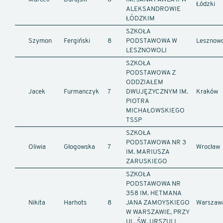
Łódzki
ALEKSANDROWIE
ŁÓDZKIM
SZKOŁA
Szymon
Fergiński
8
PODSTAWOWA W
Lesznowo
LESZNOWOLI
SZKOŁA
PODSTAWOWA Z
ODDZIAŁEM
Jacek
Furmanczyk
7
DWUJĘZYCZNYM IM.
Kraków
PIOTRA
MICHAŁOWSKIEGO
TSSP
SZKOŁA
PODSTAWOWA NR 3
Oliwia
Głogowska
7
Wrocław
IM. MARIUSZA
ZARUSKIEGO
SZKOŁA
PODSTAWOWA NR
358 IM. HETMANA
Nikita
Harhots
8
JANA ZAMOYSKIEGO
Warszaw
W WARSZAWIE, PRZY
UL. ŚW. URSZULI