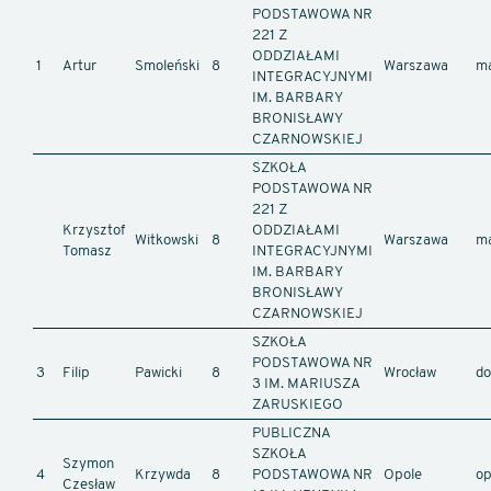
PODSTAWOWA NR
221 Z
ODDZIAŁAMI
1
Artur
Smoleński
8
Warszawa
ma
INTEGRACYJNYMI
IM. BARBARY
BRONISŁAWY
CZARNOWSKIEJ
SZKOŁA
PODSTAWOWA NR
221 Z
Krzysztof
ODDZIAŁAMI
Witkowski
8
Warszawa
ma
Tomasz
INTEGRACYJNYMI
IM. BARBARY
BRONISŁAWY
CZARNOWSKIEJ
SZKOŁA
PODSTAWOWA NR
3
Filip
Pawicki
8
Wrocław
do
3 IM. MARIUSZA
ZARUSKIEGO
PUBLICZNA
SZKOŁA
Szymon
4
Krzywda
8
PODSTAWOWA NR
Opole
op
Czesław