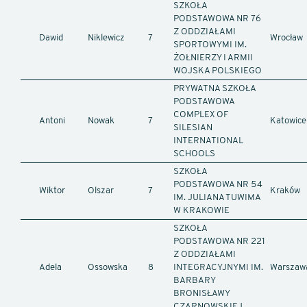
SZKOŁA
PODSTAWOWA NR 76
Z ODDZIAŁAMI
Dawid
Niklewicz
7
Wrocław
SPORTOWYMI IM.
ŻOŁNIERZY I ARMII
WOJSKA POLSKIEGO
PRYWATNA SZKOŁA
PODSTAWOWA
COMPLEX OF
Antoni
Nowak
7
Katowice
SILESIAN
INTERNATIONAL
SCHOOLS
SZKOŁA
PODSTAWOWA NR 54
Wiktor
Olszar
7
Kraków
IM. JULIANA TUWIMA
W KRAKOWIE
SZKOŁA
PODSTAWOWA NR 221
Z ODDZIAŁAMI
Adela
Ossowska
8
INTEGRACYJNYMI IM.
Warszaw
BARBARY
BRONISŁAWY
CZARNOWSKIEJ