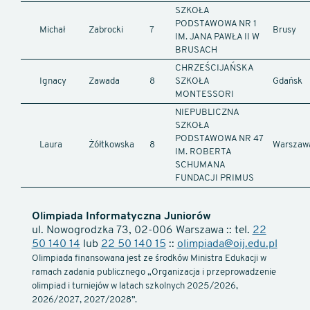
SZKOŁA
PODSTAWOWA NR 1
Michał
Zabrocki
7
Brusy
IM. JANA PAWŁA II W
BRUSACH
CHRZEŚCIJAŃSKA
Ignacy
Zawada
8
SZKOŁA
Gdańsk
MONTESSORI
NIEPUBLICZNA
SZKOŁA
PODSTAWOWA NR 47
Laura
Żółtkowska
8
Warszaw
IM. ROBERTA
SCHUMANA
FUNDACJI PRIMUS
Olimpiada Informatyczna Juniorów
ul. Nowogrodzka 73, 02-006 Warszawa :: tel.
22
50 140 14
lub
22 50 140 15
::
olimpiada@oij.edu.pl
Olimpiada finansowana jest ze środków Ministra Edukacji w
ramach zadania publicznego „Organizacja i przeprowadzenie
olimpiad i turniejów w latach szkolnych 2025/2026,
2026/2027, 2027/2028”.