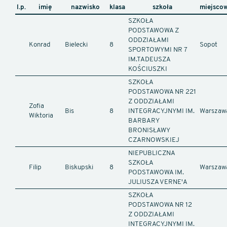
l.p.
imię
nazwisko
klasa
szkoła
miejsco
SZKOŁA
PODSTAWOWA Z
ODDZIAŁAMI
Konrad
Bielecki
8
Sopot
SPORTOWYMI NR 7
IM.TADEUSZA
KOŚCIUSZKI
SZKOŁA
PODSTAWOWA NR 221
Z ODDZIAŁAMI
Zofia
Bis
8
INTEGRACYJNYMI IM.
Warszaw
Wiktoria
BARBARY
BRONISŁAWY
CZARNOWSKIEJ
NIEPUBLICZNA
SZKOŁA
Filip
Biskupski
8
Warszaw
PODSTAWOWA IM.
JULIUSZA VERNE'A
SZKOŁA
PODSTAWOWA NR 12
Z ODDZIAŁAMI
INTEGRACYJNYMI IM.