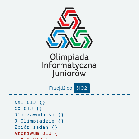
Przejdź do
SIO2
XXI OIJ
XX OIJ
Dla zawodnika
O Olimpiadzie
Zbiór zadań
Archiwum OIJ