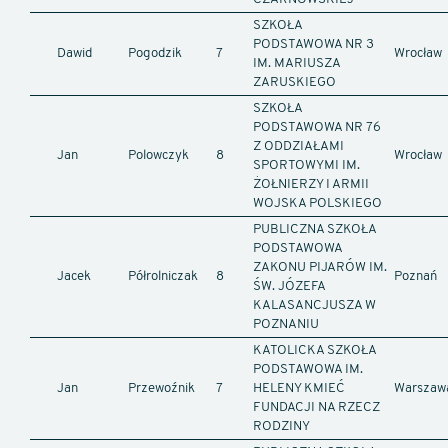
SZKOŁA
PODSTAWOWA NR 3
Dawid
Pogodzik
7
Wrocław
IM. MARIUSZA
ZARUSKIEGO
SZKOŁA
PODSTAWOWA NR 76
Z ODDZIAŁAMI
Jan
Polowczyk
8
Wrocław
SPORTOWYMI IM.
ŻOŁNIERZY I ARMII
WOJSKA POLSKIEGO
PUBLICZNA SZKOŁA
PODSTAWOWA
ZAKONU PIJARÓW IM.
Jacek
Półrolniczak
8
Poznań
ŚW. JÓZEFA
KALASANCJUSZA W
POZNANIU
KATOLICKA SZKOŁA
PODSTAWOWA IM.
Jan
Przewoźnik
7
HELENY KMIEĆ
Warszaw
FUNDACJI NA RZECZ
RODZINY