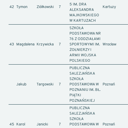
5 IM. DRA
42
Tymon
Ziółkowski
7
Kartuzy
ALEKSANDRA
MAJKOWSKIEGO
W KARTUZACH
SZKOŁA
PODSTAWOWA NR
76 Z ODDZIAŁAMI
43
Magdalena
Krzywicka
7
SPORTOWYMI IM.
Wrocław
ŻOŁNIERZY I
ARMII WOJSKA
POLSKIEGO
PUBLICZNA
SALEZJAŃSKA
SZKOŁA
Jakub
Targowski
7
PODSTAWOWA W
Poznań
POZNANIU IM. BŁ.
PIĄTKI
POZNAŃSKIEJ
PUBLICZNA
SALEZJAŃSKA
SZKOŁA
45
Karol
Janicki
7
PODSTAWOWA W
Poznań