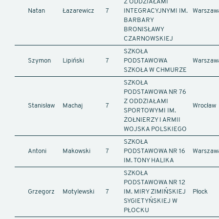
Z ODDZIAŁAMI
Natan
Łazarewicz
7
INTEGRACYJNYMI IM.
Warszaw
BARBARY
BRONISŁAWY
CZARNOWSKIEJ
SZKOŁA
Szymon
Lipiński
7
PODSTAWOWA
Warszaw
SZKOŁA W CHMURZE
SZKOŁA
PODSTAWOWA NR 76
Z ODDZIAŁAMI
Stanisław
Machaj
7
Wrocław
SPORTOWYMI IM.
ŻOŁNIERZY I ARMII
WOJSKA POLSKIEGO
SZKOŁA
Antoni
Makowski
7
PODSTAWOWA NR 16
Warszaw
IM. TONY HALIKA
SZKOŁA
PODSTAWOWA NR 12
Grzegorz
Motylewski
7
IM. MIRY ZIMIŃSKIEJ
Płock
SYGIETYŃSKIEJ W
PŁOCKU