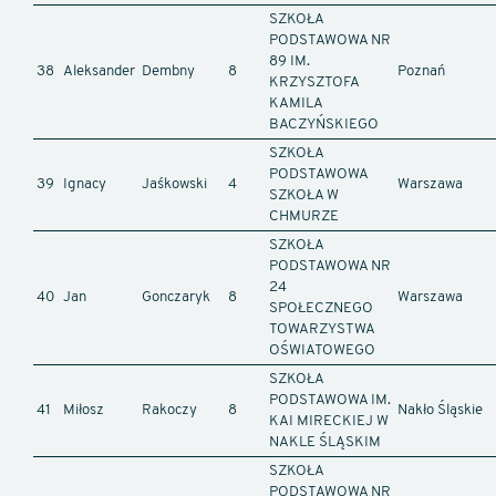
SZKOŁA
PODSTAWOWA NR
89 IM.
38
Aleksander
Dembny
8
Poznań
KRZYSZTOFA
KAMILA
BACZYŃSKIEGO
SZKOŁA
PODSTAWOWA
39
Ignacy
Jaśkowski
4
Warszawa
SZKOŁA W
CHMURZE
SZKOŁA
PODSTAWOWA NR
24
40
Jan
Gonczaryk
8
Warszawa
SPOŁECZNEGO
TOWARZYSTWA
OŚWIATOWEGO
SZKOŁA
PODSTAWOWA IM.
41
Miłosz
Rakoczy
8
Nakło Śląskie
KAI MIRECKIEJ W
NAKLE ŚLĄSKIM
SZKOŁA
PODSTAWOWA NR