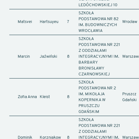
LEDÓCHOWSKIEJ 10
SZKOŁA
PODSTAWOWA NR 82
Matsvei
Hartsuyeu
7
Wrocław
IM. BUDOWNICZYCH
WROCŁAWIA
SZKOŁA
PODSTAWOWA NR 221
Z ODDZIAŁAMI
Marcin
Jaźwiński
8
INTEGRACYJNYMI IM.
Warszaw
BARBARY
BRONISŁAWY
CZARNOWSKIEJ
SZKOŁA
PODSTAWOWA NR 2
IM. MIKOŁAJA
Pruszcz
Zofia Anna
Kleist
8
KOPERNIKA W
Gdański
PRUSZCZU
GDAŃSKIM
SZKOŁA
PODSTAWOWA NR 221
Z ODDZIAŁAMI
Dominik
Korzniakow
8
INTEGRACYJNYMI IM.
Warszaw