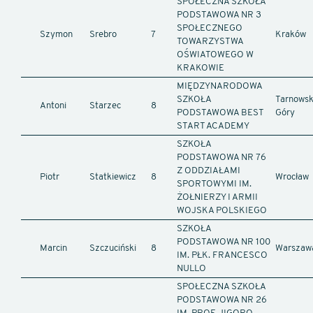
SPOŁECZNA SZKOŁA
PODSTAWOWA NR 3
SPOŁECZNEGO
Szymon
Srebro
7
Kraków
TOWARZYSTWA
OŚWIATOWEGO W
KRAKOWIE
MIĘDZYNARODOWA
SZKOŁA
Tarnowsk
Antoni
Starzec
8
PODSTAWOWA BEST
Góry
START ACADEMY
SZKOŁA
PODSTAWOWA NR 76
Z ODDZIAŁAMI
Piotr
Statkiewicz
8
Wrocław
SPORTOWYMI IM.
ŻOŁNIERZY I ARMII
WOJSKA POLSKIEGO
SZKOŁA
PODSTAWOWA NR 100
Marcin
Szczuciński
8
Warszaw
IM. PŁK. FRANCESCO
NULLO
SPOŁECZNA SZKOŁA
PODSTAWOWA NR 26