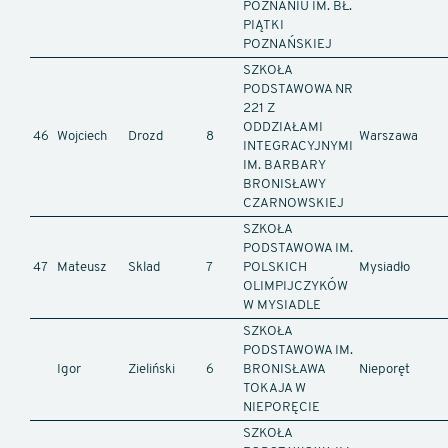
POZNANIU IM. BŁ.
PIĄTKI
POZNAŃSKIEJ
SZKOŁA
PODSTAWOWA NR
221 Z
ODDZIAŁAMI
46
Wojciech
Drozd
8
Warszawa
INTEGRACYJNYMI
IM. BARBARY
BRONISŁAWY
CZARNOWSKIEJ
SZKOŁA
PODSTAWOWA IM.
47
Mateusz
Sklad
7
POLSKICH
Mysiadło
OLIMPIJCZYKÓW
W MYSIADLE
SZKOŁA
PODSTAWOWA IM.
Igor
Zieliński
6
BRONISŁAWA
Nieporęt
TOKAJA W
NIEPORĘCIE
SZKOŁA