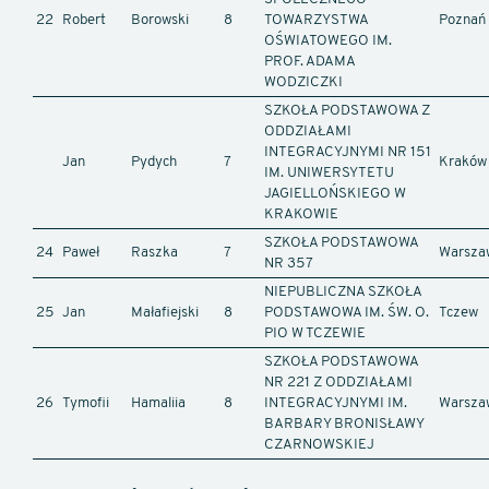
22
Robert
Borowski
8
TOWARZYSTWA
Poznań
OŚWIATOWEGO IM.
PROF. ADAMA
WODZICZKI
SZKOŁA PODSTAWOWA Z
ODDZIAŁAMI
INTEGRACYJNYMI NR 151
Jan
Pydych
7
Kraków
IM. UNIWERSYTETU
JAGIELLOŃSKIEGO W
KRAKOWIE
SZKOŁA PODSTAWOWA
24
Paweł
Raszka
7
Warsza
NR 357
NIEPUBLICZNA SZKOŁA
25
Jan
Małafiejski
8
PODSTAWOWA IM. ŚW. O.
Tczew
PIO W TCZEWIE
SZKOŁA PODSTAWOWA
NR 221 Z ODDZIAŁAMI
26
Tymofii
Hamaliia
8
INTEGRACYJNYMI IM.
Warsza
BARBARY BRONISŁAWY
CZARNOWSKIEJ