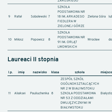
ZARUSKIEGO
SZKOŁA
PODSTAWOWA NR
9
Rafał
Sobolewski
7
18 IM. ARKADEGO
Zielona Góra
lu
FIEDLERA W
ZIELONEJ GÓRZE
SZKOŁA
PODSTAWOWA NR
10
Miłosz
Popowicz
8
Wrocław
do
91 IM. ORLĄT
LWOWSKICH
Laureaci II stopnia
l.p.
imię
nazwisko
klasa
szkoła
miejsc
ZESPÓŁ SZKÓŁ
OGÓLNOKSZTAŁCĄCYCH
NR 2 W BIAŁYMSTOKU
11
Aliaksei
Pauliuchenka
8
SZKOŁA PODSTAWOWA
Białyst
NR 53 Z ODDZIAŁAMI
DWUJĘZYCZNYMI W
BIAŁYMSTOKU