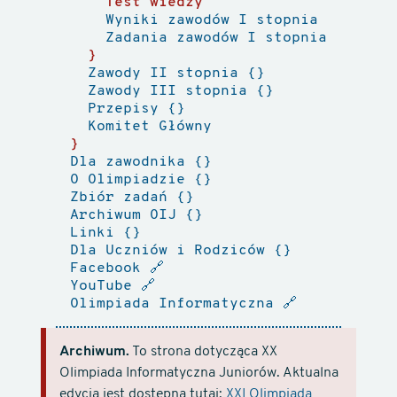
Test wiedzy
Wyniki zawodów I stopnia
Zadania zawodów I stopnia
Zawody II stopnia
Zawody III stopnia
Przepisy
Komitet Główny
Dla zawodnika
O Olimpiadzie
Zbiór zadań
Archiwum OIJ
Linki
Dla Uczniów i Rodziców
Facebook
🔗
YouTube
🔗
Olimpiada Informatyczna
🔗
Archiwum.
To strona dotycząca XX
Olimpiada Informatyczna Juniorów. Aktualna
edycja jest dostępna tutaj:
XXI Olimpiada