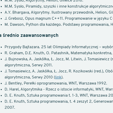
M.M. Sysło, Algorytmy, Helion, Gliwice 2016.
M.M. Sysło, Piramidy, szyszki i inne konstrukcje algorytmiczn
A.Y. Bhargava, Algorytmy. Ilustrowany przewodnik, Helion, Gl
J. Grebosz, Opus magnum C++11. Programowanie w języku C++
M. Dawson, Python dla każdego. Podstawy programowania, He
a średnio zaawansowanych
Przygody Bajtazara. 25 lat Olimpiady Informatycznej – wyb
R. Graham, D.E. Knuth, O. Patashnik, Matematyka konkret
J. Bujnowska, A. Jaskółka, Ł. Jocz, M. Litwin, J. Tomasiewic
algorytmiczna, Serwy 2011.
J. Tomasiewicz, A. Jaskółka, Ł. Jocz, R. Kozikowski (red.)
algorytmiczna, Serwy 2010 (
link
).
J. Bentley, Perełki oprogramowania, WNT, Warszawa 1992.
D. Harel, Algorytmika - Rzecz o istocie informatyki, WNT, Wa
D. E. Knuth, Sztuka programowania t. 1-3, WNT, Warszawa 2
D. E. Knuth, Sztuka programowania, t. 4 zeszyt 2, Generowan
2007.