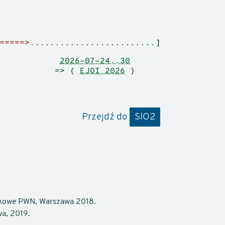
=====>.
........................
]
2026-07-24..30
=> {
EJOI 2026
}
Przejdź do
SIO2
ukowe PWN, Warszawa 2018.
wa, 2019.