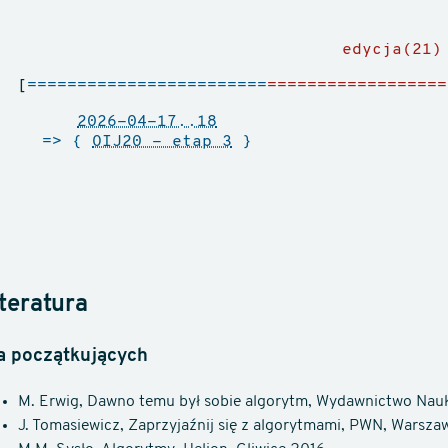
edycja(21)
[
========================
==================
2026-04-17..18
=> {
OIJ20 - etap 3
}
iteratura
a początkujących
M. Erwig, Dawno temu był sobie algorytm, Wydawnictwo Na
J. Tomasiewicz, Zaprzyjaźnij się z algorytmami, PWN, Warsza