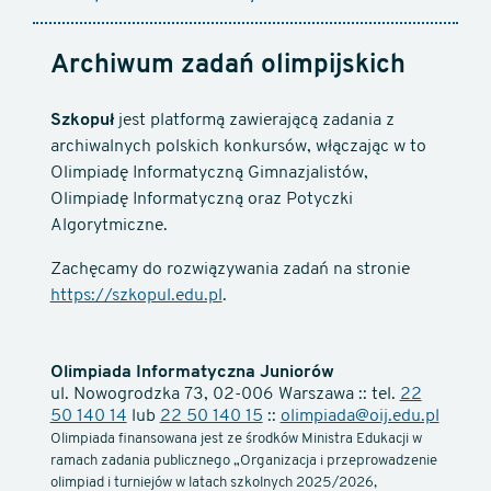
Archiwum zadań olimpijskich
Szkopuł
jest platformą zawierającą zadania z
archiwalnych polskich konkursów, włączając w to
Olimpiadę Informatyczną Gimnazjalistów,
Olimpiadę Informatyczną oraz Potyczki
Algorytmiczne.
Zachęcamy do rozwiązywania zadań na stronie
https://szkopul.edu.pl
.
Olimpiada Informatyczna Juniorów
ul. Nowogrodzka 73, 02-006 Warszawa :: tel.
22
50 140 14
lub
22 50 140 15
::
olimpiada@oij.edu.pl
Olimpiada finansowana jest ze środków Ministra Edukacji w
ramach zadania publicznego „Organizacja i przeprowadzenie
olimpiad i turniejów w latach szkolnych 2025/2026,