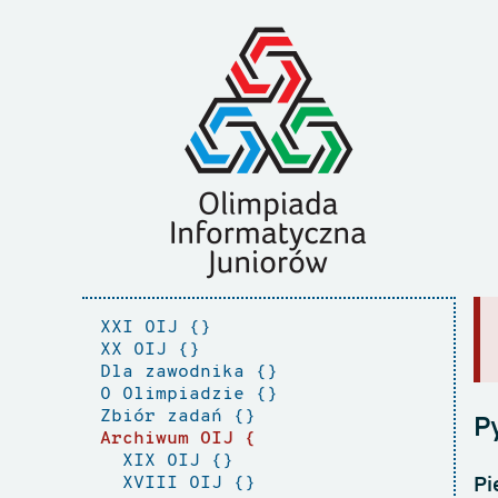
XXI OIJ
XX OIJ
Dla zawodnika
O Olimpiadzie
Zbiór zadań
P
Archiwum OIJ
XIX OIJ
XVIII OIJ
Pi