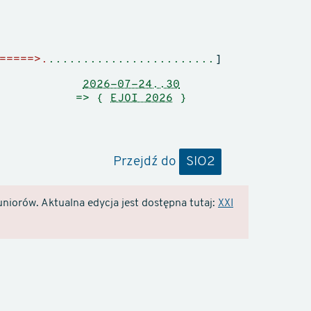
=====>.
........................
]
2026-07-24..30
=> {
EJOI 2026
}
Przejdź do
SIO2
niorów. Aktualna edycja jest dostępna tutaj:
XXI