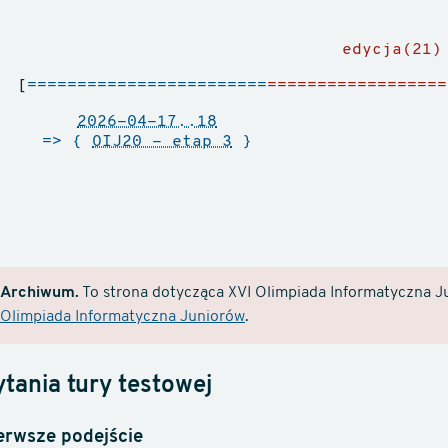
edycja(21)
[
========================
==================
2026-04-17..18
=> {
OIJ20 - etap 3
}
Archiwum.
To strona dotycząca XVI Olimpiada Informatyczna Ju
Olimpiada Informatyczna Juniorów
.
ytania tury testowej
erwsze podejście