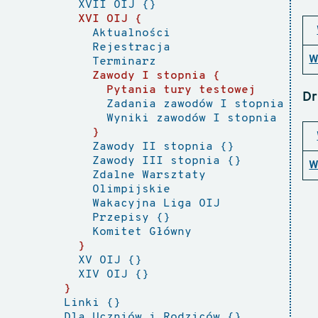
XVII OIJ
XVI OIJ
Aktualności
Rejestracja
W
Terminarz
Zawody I stopnia
Pytania tury testowej
Dr
Zadania zawodów I stopnia
Wyniki zawodów I stopnia
Zawody II stopnia
Zawody III stopnia
W
Zdalne Warsztaty
Olimpijskie
Wakacyjna Liga OIJ
Przepisy
Komitet Główny
XV OIJ
XIV OIJ
Linki
Dla Uczniów i Rodziców