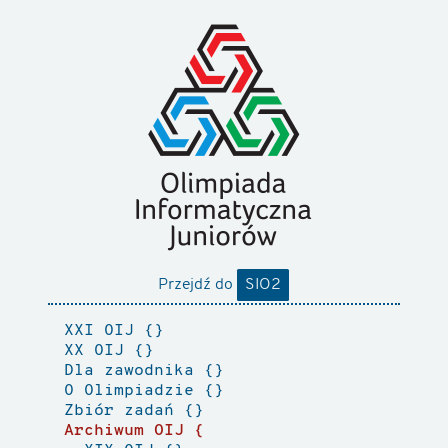
Przejdź do
SIO2
XXI OIJ
XX OIJ
Dla zawodnika
O Olimpiadzie
Zbiór zadań
Archiwum OIJ