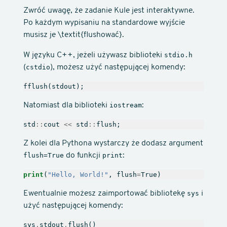
Zwróć uwagę, że zadanie Kule jest interaktywne.
Po każdym wypisaniu na standardowe wyjście
musisz je \textit{flushować}.
W języku C++, jeżeli używasz biblioteki
stdio.h
(
cstdio
), możesz użyć następującej komendy:
fflush
(
stdout
);
Natomiast dla biblioteki
iostream
:
std
::
cout
<<
std
::
flush
;
Z kolei dla Pythona wystarczy że dodasz argument
flush=True
do funkcji
print
:
print
(
"Hello, World!"
,
flush
=
True
)
Ewentualnie możesz zaimportować bibliotekę
sys
i
użyć następującej komendy:
sys
.
stdout
.
flush
()