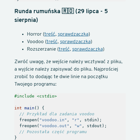
Runda rumuńska 🇷🇴 (29 lipca - 5
sierpnia)
Horror (
treść
,
sprawdzaczka
)
Voodoo (
treść
,
sprawdzaczka
)
Rozszerzanie (
treść
,
sprawdzaczka
)
Zwróć uwagę, że wejście należy wcztywać z pliku,
a wyjście należy zapisywać do pliku. Najprościej
zrobić to dodając te dwie linie na początku
Twojego programu:
#include
<cstdio>
int
main
()
{
freopen
(
"voodoo.in"
,
"r"
,
stdin
);
freopen
(
"voodoo.out"
,
"w"
,
stdout
);
}