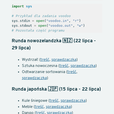
import
sys
# Przykład dla zadania voodoo
sys
.
stdin
=
open
(
"voodoo.in"
,
"r"
)
sys
.
stdout
=
open
(
"voodoo.out"
,
"w"
)
# Pozostała część programu
Runda nowozelandzka 🇳🇿 (22 lipca -
29 lipca)
Wystrzał! (
treść
,
sprawdzaczka
)
Sztuka nowoczesna (
treść
,
sprawdzaczka
)
Odtwarzanie sortowania (
treść
,
sprawdzaczka
)
Runda japońska 🇯🇵 (15 lipca - 22 lipca)
Kule śniegowe (
treść
,
sprawdzaczka
)
Meble (
treść
,
sprawdzaczka
)
Dango (
treść
,
sprawdzaczka
)