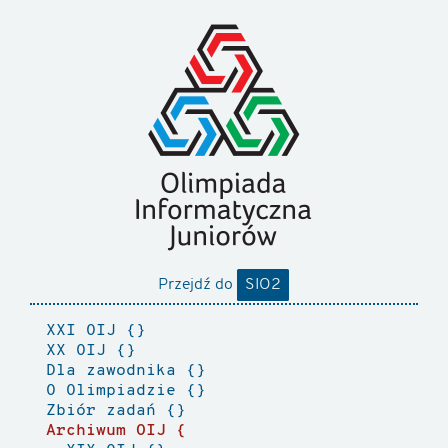
Przejdź do
SIO2
XXI OIJ
XX OIJ
Dla zawodnika
O Olimpiadzie
Zbiór zadań
Archiwum OIJ