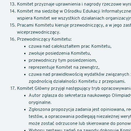
Komitet przyznaje uprawnienia i nagrody rzeczowe wyr
Komitet ma siedzibę w Ośrodku Edukacji Informatyczn
wspiera Komitet we wszystkich działaniach organizacyj
Pracami Komitetu kieruje przewodniczący, a w jego zast
wiceprzewodniczący.
Przewodniczący Komitetu:
czuwa nad całokształtem prac Komitetu,
zwołuje posiedzenia Komitetu,
przewodniczy tym posiedzeniom,
reprezentuje Komitet na zewnątrz,
czuwa nad prawidłowością wydatków związanych z
zgodnością działalności Komitetu z przepisami.
Komitet Główny przyjął następujący tryb opracowywania
Autor zgłasza do sekretarza naukowego Olimpiad
oryginalne.
Zgłoszona propozycja zadania jest opiniowana, 
testów, a opracowania podlegają niezależnej weryf
może zostać odrzucone lub skierowane do ponow
Wyboru zestawu zadań na zawody dokonuje Komite