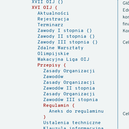
XVII OIJ
Gł
XVI OIJ
Ed
Aktualności
kon
Rejestracja
fi
Terminarz
Zawody I stopnia
Kom
Zawody II stopnia
Zawody III stopnia
Ce
Zdalne Warsztaty
Olimpijskie
Wakacyjna Liga OIJ
Przepisy
Zasady Organizacji
Zawodów
Zasady Organizacji
Zawodów II stopnia
Zasady Organizacji
Zawodów III stopnia
Regulamin
Aneks do regulaminu
Ce
Ustalenia techniczne
Klauzula informacyjna