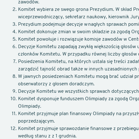
zawodów.
Komitet wybiera ze swego grona Prezydium. W skład P
wiceprzewodniczący, sekretarz naukowy, kierownik Jury
Prezydium podejmuje decyzje w nagłych sprawach pomi
Komitet dokonuje zmian w swoim składzie za zgodą Org
Komitet powołuje i rozwiązuje komisje zawodów w Cent
Decyzje Komitetu zapadają zwykłą większością głosów 
członków Komitetu. W przypadku równej liczby głosów
Posiedzenia Komitetu, na których ustala się treści zad
zarządzić tajność obrad także w innych uzasadnionych
W jawnych posiedzeniach Komitetu mogą brać udział prz
obserwatorzy z głosem doradczym.
Decyzje Komitetu we wszystkich sprawach dotyczących
Komitet dysponuje funduszem Olimpiady za zgodą Orga
Olimpiady.
Komitet przyjmuje plan finansowy Olimpiady na przyszł
poprzedzającym.
Komitet przyjmuje sprawozdanie finansowe z przebieg
według stanu z z 1 grudnia.