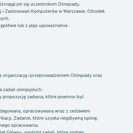
óżniającym się uczestnikom Olimpiady.
ej i Zastosowań Komputerów w Warszawie. Ośrodek
nych.
ępstwie lub z jego upoważnienia -
 organizacją i przeprowadzeniem Olimpiady oraz
 zadań olimpijskich:
y propozycję zadania, które powinno być
redagowana, opracowywana wraz z zestawem
ikacji. Zadanie, które uzyska negatywną opinię,
nego opracowania.
t Główny, spośród zadań, które zostały