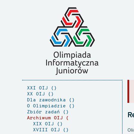
XXI OIJ
XX OIJ
Dla zawodnika
O Olimpiadzie
Zbiór zadań
R
Archiwum OIJ
XIX OIJ
XVIII OIJ
Ol