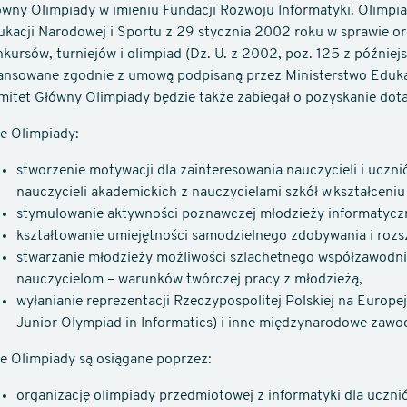
ówny Olimpiady w imieniu Fundacji Rozwoju Informatyki. Olimpi
ukacji Narodowej i Sportu z 29 stycznia 2002 roku w sprawie o
kursów, turniejów i olimpiad (Dz. U. z 2002, poz. 125 z później
nansowane zgodnie z umową podpisaną przez Ministerstwo Edukac
itet Główny Olimpiady będzie także zabiegał o pozyskanie dotac
le Olimpiady:
stworzenie motywacji dla zainteresowania nauczycieli i uczni
nauczycieli akademickich z nauczycielami szkół w kształceniu
stymulowanie aktywności poznawczej młodzieży informatyczn
kształtowanie umiejętności samodzielnego zdobywania i rozs
stwarzanie młodzieży możliwości szlachetnego współzawodnic
nauczycielom – warunków twórczej pracy z młodzieżą,
wyłanianie reprezentacji Rzeczypospolitej Polskiej na Europ
Junior Olympiad in Informatics) i inne międzynarodowe zawo
le Olimpiady są osiągane poprzez:
organizację olimpiady przedmiotowej z informatyki dla uczn