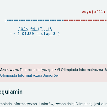
edycja(21)
[
========================
==================
2026-04-17..18
=> {
OIJ20 - etap 3
}
Archiwum.
To strona dotycząca XVI Olimpiada Informatyczna Ju
Olimpiada Informatyczna Juniorów
.
egulamin
impiada Informatyczna Juniorów, zwana dalej Olimpiadą, jest o