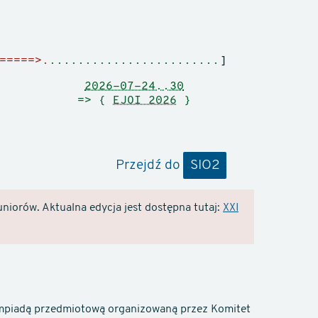
=====>.
........................
]
2026-07-24..30
=> {
EJOI 2026
}
Przejdź do
SIO2
niorów. Aktualna edycja jest dostępna tutaj:
XXI
limpiadą przedmiotową organizowaną przez Komitet