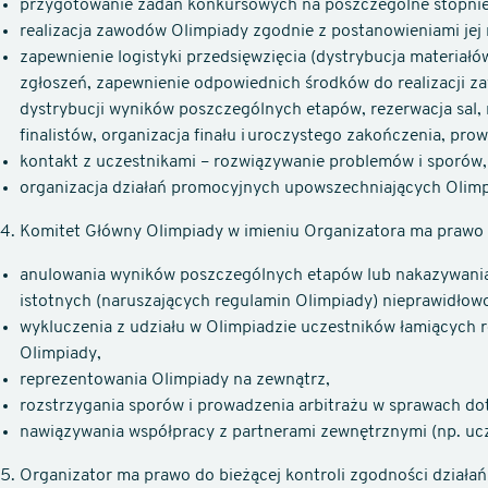
przygotowanie zadań konkursowych na poszczególne stopnie
realizacja zawodów Olimpiady zgodnie z postanowieniami jej 
zapewnienie logistyki przedsięwzięcia (dystrybucja materiał
zgłoszeń, zapewnienie odpowiednich środków do realizacji z
dystrybucji wyników poszczególnych etapów, rezerwacja sal,
finalistów, organizacja finału i uroczystego zakończenia, pro
kontakt z uczestnikami – rozwiązywanie problemów i sporów,
organizacja działań promocyjnych upowszechniających Olimp
Komitet Główny Olimpiady w imieniu Organizatora ma prawo 
anulowania wyników poszczególnych etapów lub nakazywania
istotnych (naruszających regulamin Olimpiady) nieprawidłowo
wykluczenia z udziału w Olimpiadzie uczestników łamiących 
Olimpiady,
reprezentowania Olimpiady na zewnątrz,
rozstrzygania sporów i prowadzenia arbitrażu w sprawach dot
nawiązywania współpracy z partnerami zewnętrznymi (np. ucz
Organizator ma prawo do bieżącej kontroli zgodności działa